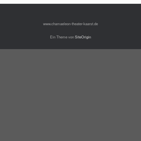
www.chamaeleon-theater-kaarst.de
Ein Theme von
SiteOrigin